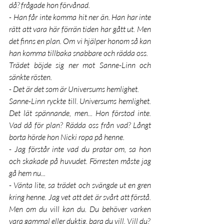
då? frågade hon förvånad.
- Han får inte komma hit ner än. Han har inte 
rätt att vara här förrän tiden har gått ut. Men 
det finns en plan. Om vi hjälper honom så kan 
han komma tillbaka snabbare och rädda oss.
Trädet böjde sig ner mot Sanne-Linn och 
sänkte rösten.
- Det är det som är Universums hemlighet.
Sanne-Linn ryckte till. Universums hemlighet. 
Det lät spännande, men... Hon förstod inte. 
Vad då för plan? Rädda oss från vad? Långt 
borta hörde hon Nicki ropa på henne.
- Jag förstår inte vad du pratar om, sa hon 
och skakade på huvudet. Förresten måste jag 
gå hem nu...
- Vänta lite, sa trädet och svängde ut en gren 
kring henne. Jag vet att det är svårt att förstå. 
Men om du vill kan du. Du behöver varken 
vara gammal eller duktig, bara du vill. Vill du?