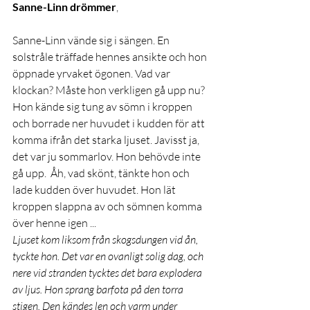
Sanne-Linn drömmer
, 
Sanne-Linn vände sig i sängen. En 
solstråle träffade hennes ansikte och hon 
öppnade yrvaket ögonen. Vad var 
klockan? Måste hon verkligen gå upp nu? 
Hon kände sig tung av sömn i kroppen 
och borrade ner huvudet i kudden för att 
komma ifrån det starka ljuset. Javisst ja, 
det var ju sommarlov. Hon behövde inte 
gå upp.  Åh, vad skönt, tänkte hon och 
lade kudden över huvudet. Hon lät 
kroppen slappna av och sömnen komma 
över henne igen ...
Ljuset kom liksom från skogsdungen vid ån, 
tyckte hon. Det var en ovanligt solig dag, och 
nere vid stranden tycktes det bara explodera 
av ljus. Hon sprang barfota på den torra 
stigen. Den kändes len och varm under 