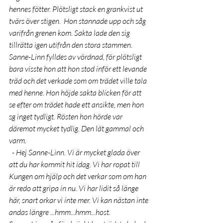
hennes fötter. Plötsligt stack en grankvist ut 
tvärs över stigen.  Hon stannade upp och såg 
varifrån grenen kom. Sakta lade den sig 
tillrätta igen utifrån den stora stammen. 
Sanne-Linn fylldes av vördnad, för plötsligt 
bara visste hon att hon stod inför ett levande 
träd och det verkade som om trädet ville tala 
med henne. Hon höjde sakta blicken för att 
se efter om trädet hade ett ansikte, men hon 
sg inget tydligt. Rösten hon hörde var 
däremot mycket tydlig. Den lät gammal och 
varm.
  - Hej Sanne-Linn. Vi är mycket glada över 
att du har kommit hit idag. Vi har ropat till 
Kungen om hjälp och det verkar som om han 
är redo att gripa in nu. Vi har lidit så länge 
här, snart orkar vi inte mer. Vi kan nästan inte 
andas längre ...hmm...hmm...host.