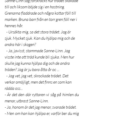
Sanne-Linn såg förskräckt hur trädet skakade 
till och liksom böjde sig i en hostning. 
Grenarna fladdrade och några kottar föll till 
marken. Bruna barr från en torr gren föll ner i 
hennes hår.
  - Ursäkta mig, sa det stora trädet. Jag är 
sjuk. Mycket sjuk. Kan du hjälpa mig och de 
andra här i skogen?
  - Ja, javisst, stammade Sanne-Linn. Jag 
visste inte att träd kunde bli sjuka. Men hur 
skulle jag kunna hjälpa dig och de andra 
träden? Jag är ju bara åtta år oc ...
  - Jag vet, jag vet, skrockade trädet. Det 
verkar omöjligt, men det finns en som kan 
rädda oss...
- Är det den där ryttaren vi såg på himlen du 
menar, utbrast Sanne-Linn.
- Ja, honom är det jag menar, svarade trädet.
- Men om han kan hjälpa er, varför ber du mig 