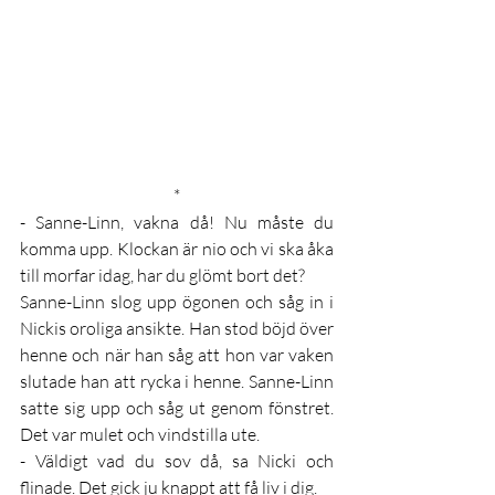
*
- Sanne-Linn, vakna då! Nu måste du 
komma upp. Klockan är nio och vi ska åka 
till morfar idag, har du glömt bort det?
Sanne-Linn slog upp ögonen och såg in i 
Nickis oroliga ansikte. Han stod böjd över 
henne och när han såg att hon var vaken 
slutade han att rycka i henne. Sanne-Linn 
satte sig upp och såg ut genom fönstret. 
Det var mulet och vindstilla ute.
- Väldigt vad du sov då, sa Nicki och 
flinade. Det gick ju knappt att få liv i dig.