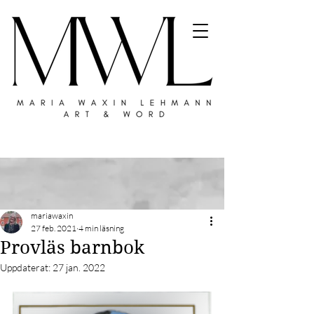
mariawaxin
27 feb. 2021
4 min läsning
Provläs barnbok
Uppdaterat:
27 jan. 2022