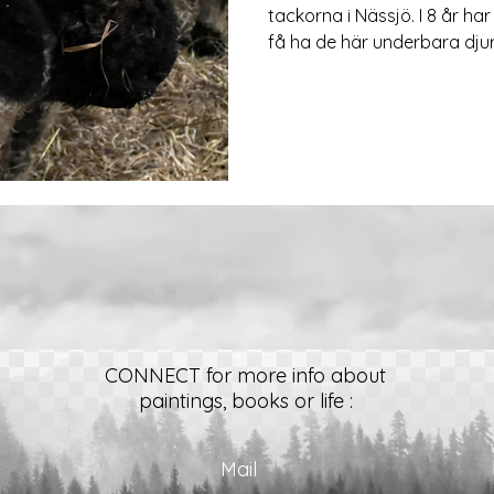
tackorna i Nässjö. I 8 år h
få ha de här underbara djur
CONNECT for more info about
paintings, books or life :
Mail