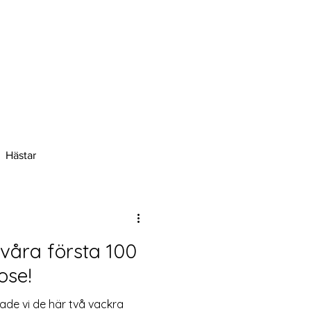
Hästar
ose!
de vi de här två vackra