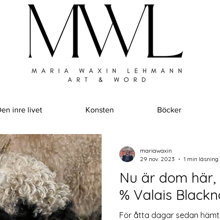
en inre livet
Konsten
Böcker
mariawaxin
29 nov. 2023
1 min läsning
Nu är dom här, våra första 100
% Valais Blackn
För åtta dagar sedan hämta