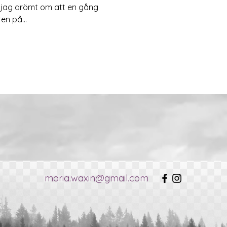
ar jag drömt om att en gång
en på...
maria.waxin@gmail.com