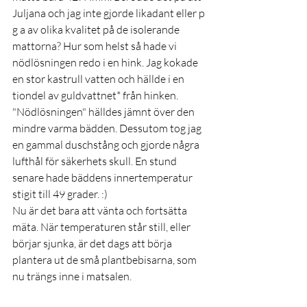
Juljana och jag inte gjorde likadant eller p 
g a av olika kvalitet på de isolerande 
mattorna? Hur som helst så hade vi 
nödlösningen redo i en hink. Jag kokade 
en stor kastrull vatten och hällde i en 
tiondel av guldvattnet* från hinken.  
"Nödlösningen" hälldes jämnt över den 
mindre varma bädden. Dessutom tog jag 
en gammal duschstång och gjorde några 
lufthål för säkerhets skull. En stund 
senare hade bäddens innertemperatur 
stigit till 49 grader. :)
Nu är det bara att vänta och fortsätta 
mäta. När temperaturen står still, eller 
börjar sjunka, är det dags att börja 
plantera ut de små plantbebisarna, som 
nu trängs inne i matsalen.