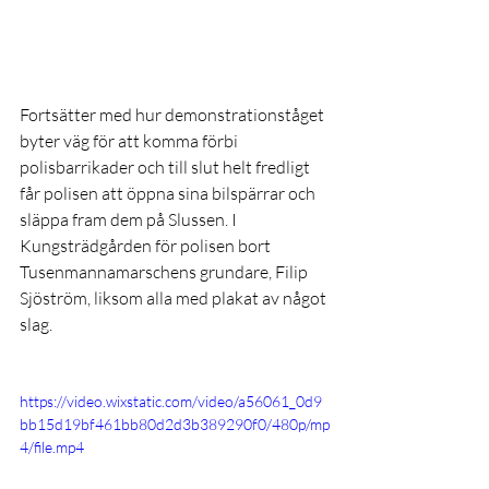
Fortsätter med hur demonstrationståget 
byter väg för att komma förbi 
polisbarrikader och till slut helt fredligt 
får polisen att öppna sina bilspärrar och 
släppa fram dem på Slussen. I 
Kungsträdgården för polisen bort 
Tusenmannamarschens grundare, Filip 
Sjöström, liksom alla med plakat av något 
slag.
https://video.wixstatic.com/video/a56061_0d9
bb15d19bf461bb80d2d3b389290f0/480p/mp
4/file.mp4